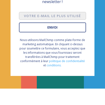
newsletter !
Votre
e-
mail
ENVOI
le
plus
Nous utilisons MailChimp comme plate-forme de
utilisé
marketing automatique. En cliquant ci-dessus
pour soumettre ce formulaire, vous acceptez que
les informations que vous fournissez seront
transférées à MailChimp pour traitement
conformément à leur
politique de confidentialité
et
conditions.