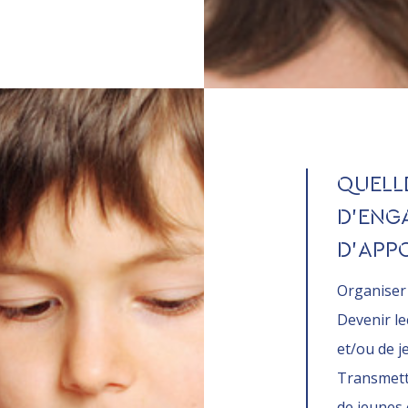
QUELLE
D’ENG
D’APPO
Organiser 
Devenir l
et/ou de j
Transmettr
de jeunes 