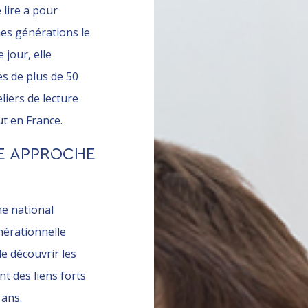
e lire a pour
es générations le
e jour, elle
s de plus de 50
iers de lecture
ut en France.
NE APPROCHE
me national
énérationnelle
e découvrir les
ant des liens forts
 ans.