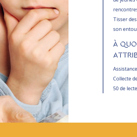
rencontres
Tisser des
son entou
À QUOI
ATTRIB
Assistance
Collecte d
50 de lect